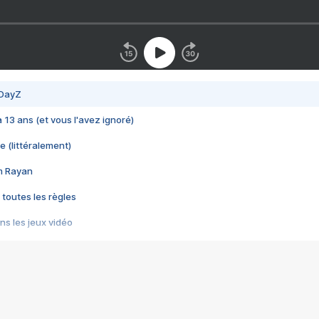
 DayZ
 a 13 ans (et vous l'avez ignoré)
e (littéralement)
im Rayan
 toutes les règles
s les jeux vidéo
us choquant de Rockstar ? - Le scandale BULLY
e plus moche de Steam
du RÊVE tourne au CAUCHEMAR